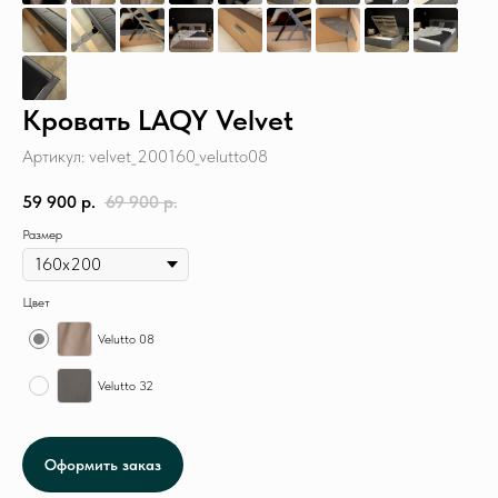
Кровать LAQY Velvet
Артикул:
velvet_200160_velutto08
59 900
р.
69 900
р.
Размер
Цвет
Velutto 08
Velutto 32
Оформить заказ