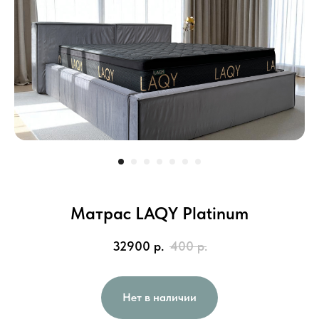
Матрас LAQY Platinum
32900
р.
400
р.
Нет в наличии