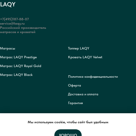
LAQY
+7(495)187-88-07
service@laqy.ru
Российский производитель
матрасов и кроватей
Матрасы
Топпер LAQY
Матрас LAQY Prestige
Кровать LAQY Velvet
Матрас LAQY Royal Gold
Матрас LAQY Black
Политика конфиденциальности
Оферта
Доставка и оплата
Гарантия
Мы используем cookie, чтобы сайт был удобным
ХОРОШО