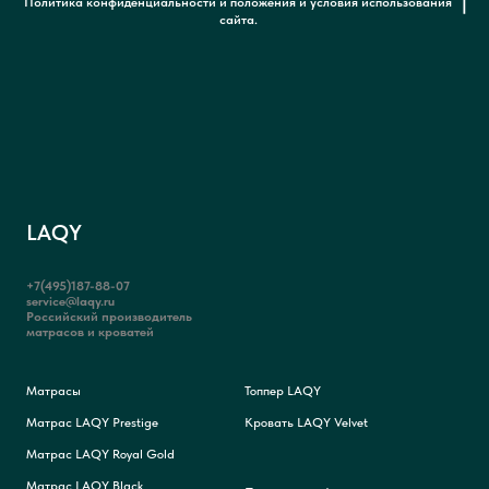
Политика конфиденциальности и положения и условия использования
сайта.
LAQY
+7(495)187-88-07
service@laqy.ru
Российский производитель
матрасов и кроватей
Матрасы
Топпер LAQY
Матрас LAQY Prestige
Кровать LAQY Velvet
Матрас LAQY Royal Gold
Матрас LAQY Black